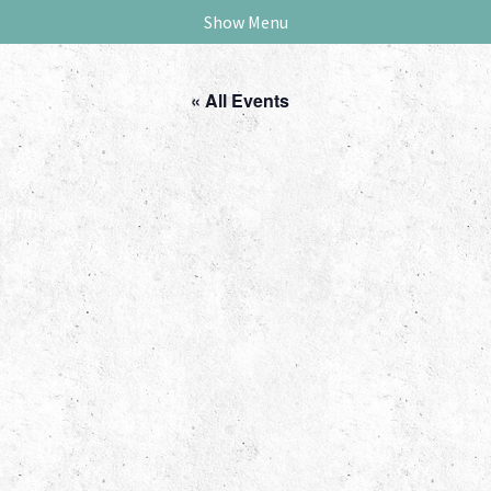
Show Menu
« All Events
ck.fm!