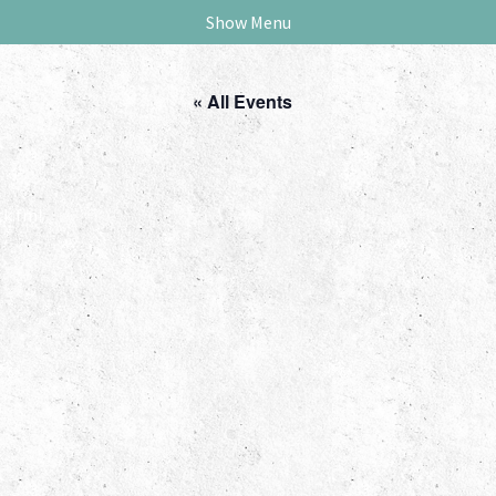
Show Menu
« All Events
ck.fm!